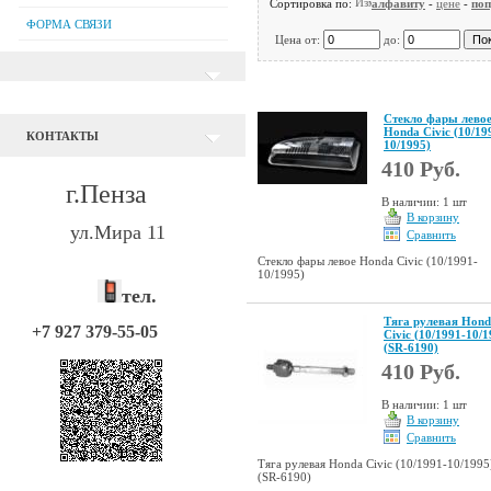
Сортировка по:
алфавиту
-
цене
-
поп
ФОРМА СВЯЗИ
Цена от:
до:
Стекло фары лево
Honda Civic (10/19
КОНТАКТЫ
10/1995)
410 Руб.
г.Пенза
В наличии: 1 шт
В корзину
ул.Мира 11
Сравнить
Стекло фары левое Honda Civic (10/1991-
10/1995)
тел.
Тяга рулевая Hon
+7 927 379-55-05
Civic (10/1991-10/1
(SR-6190)
410 Руб.
В наличии: 1 шт
В корзину
Сравнить
Тяга рулевая Honda Civic (10/1991-10/1995
(SR-6190)