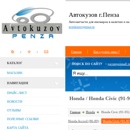
Автокузов г.Пенза
Автозапчасти для иномарок в наличии и на 
avtokuzovpenza.ru
Главная
Как сделать заказ ?
КАТАЛОГ
ПОИСК ПО САЙТУ
+
расширенный п
МАГАЗИН
НАВИГАЦИЯ
ПРАЙС-ЛИСТ
Honda / Honda Civic (91-9
НОВОСТИ
ОТЗЫВЫ
Главная
Honda
Honda Civic (91-95)
ПОЛЕЗНЫЕ ССЫЛКИ
Honda Accord (86-89)
|
Honda Civic (91-95
КАРТА САЙТА