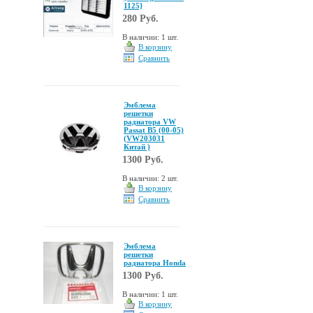
1125}
280 Руб.
В наличии: 1 шт.
В корзину
Сравнить
Эмблема
решетки
радиатора VW
Passat B5 (00-05)
(VW203031
Китай )
1300 Руб.
В наличии: 2 шт.
В корзину
Сравнить
Эмблема
решетки
радиатора Honda
1300 Руб.
В наличии: 1 шт.
В корзину