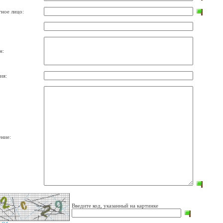
тное лицо:
н:
ия:
ние:
Введите код, указанный на картинке