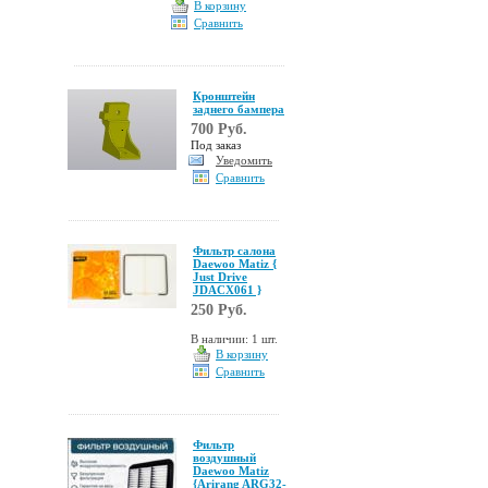
В корзину
Сравнить
Кронштейн
заднего бампера
700 Руб.
Под заказ
Уведомить
Сравнить
Фильтр салона
Daewoo Matiz {
Just Drive
JDACX061 }
250 Руб.
В наличии: 1 шт.
В корзину
Сравнить
Фильтр
воздушный
Daewoo Matiz
{Arirang ARG32-