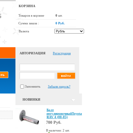
КОРЗИНА
5
Товаров в корзине
0
шт.
Сумма заказа :
0 Руб.
Валюта
АВТОРИЗАЦИЯ
Регистрация
Запомнить
Забыли пароль?
НОВИНКИ
Болт
регулировочныйToyota
RAV 4 (00-05)
700 Руб.
В наличии: 2 шт.