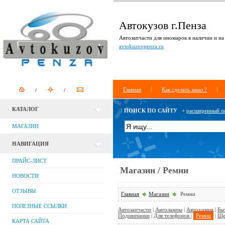
Автокузов г.Пенза
Автозапчасти для иномарок в наличии и на 
avtokuzovpenza.ru
Главная
Как сделать заказ ?
КАТАЛОГ
ПОИСК ПО САЙТУ
+
расширенный п
МАГАЗИН
НАВИГАЦИЯ
ПРАЙС-ЛИСТ
Магазин / Ремни
НОВОСТИ
ОТЗЫВЫ
Главная
Магазин
Ремни
ПОЛЕЗНЫЕ ССЫЛКИ
Автозапчасти
|
Автолампы
|
Автохимия
|
Бы
Подшипники
|
Для телефонов
|
Ремни
|
Ще
КАРТА САЙТА