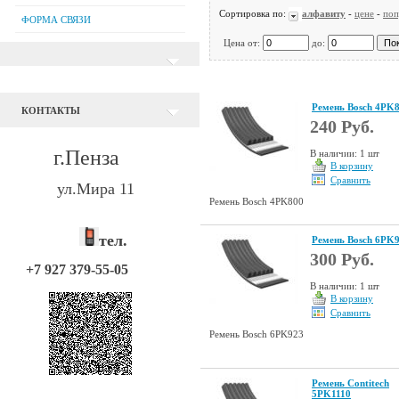
Сортировка по:
алфавиту
-
цене
-
поп
ФОРМА СВЯЗИ
Цена от:
до:
Ремень Bosch 4PK
КОНТАКТЫ
240 Руб.
г.Пенза
В наличии: 1 шт
В корзину
Сравнить
ул.Мира 11
Ремень Bosch 4PK800
тел.
Ремень Bosch 6PK
300 Руб.
+7 927 379-55-05
В наличии: 1 шт
В корзину
Сравнить
Ремень Bosch 6PK923
Ремень Contitech
5PK1110