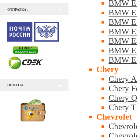
BMW E3
ОТПРАВКА .
BMW E3
BMW E3
BMW E3
BMW E4
BMW E6
BMW E6
Chery
Chery A
ОПЛАТЫ.
Chery Fo
Chery 
Chery T
Chevrolet
Chevrol
Chevrol