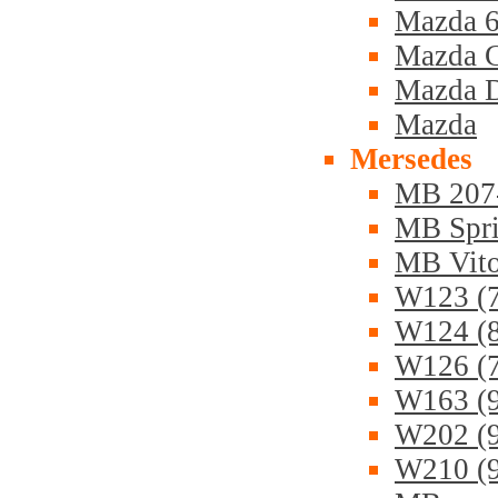
Mazda 6
Mazda 
Mazda 
Mazda
Mersedes
MB 207-
MB Spri
MB Vit
W123 (7
W124 (8
W126 (7
W163 (9
W202 (9
W210 (9