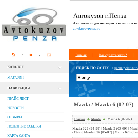
Автокузов г.Пенза
Автозапчасти для иномарок в наличии и на 
avtokuzovpenza.ru
Главная
Как сделать заказ ?
КАТАЛОГ
ПОИСК ПО САЙТУ
+
расширенный п
МАГАЗИН
НАВИГАЦИЯ
ПРАЙС-ЛИСТ
Mazda / Mazda 6 (02-07)
НОВОСТИ
ОТЗЫВЫ
Главная
Mazda
Mazda 6 (02-07)
ПОЛЕЗНЫЕ ССЫЛКИ
Mazda 323 (94-98)
|
Mazda 3 (03-09)
|
Mazda
(12->)
|
Mazda 626 (85-87)
|
Mazda 626 (87-
КАРТА САЙТА