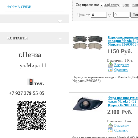
Сортировка по:
алфавиту
-
цене
-
поп
ФОРМА СВЯЗИ
Цена от:
до:
Передние тормозн
КОНТАКТЫ
колодки Mazda 6 (0
Nipparts J3603056)
1150 Руб.
г.Пенза
В наличии: 1 К-т.
ул.Мира 11
В корзину
Сравнить
Передние тормозные колодки Mazda 6 (02-)
Nipparts J3603056)
тел.
+7 927 379-55-05
Фара противотума
левая Mazda 6 (02-
{Depo 2162009LUE
2300 Руб.
В наличии: 1 шт
В корзину
Сравнить
Фара противотуманная левая Mazda 6 (02-0