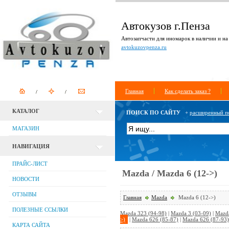
Автокузов г.Пенза
Автозапчасти для иномарок в наличии и на 
avtokuzovpenza.ru
Главная
Как сделать заказ ?
КАТАЛОГ
ПОИСК ПО САЙТУ
+
расширенный п
МАГАЗИН
НАВИГАЦИЯ
ПРАЙС-ЛИСТ
Mazda / Mazda 6 (12->)
НОВОСТИ
ОТЗЫВЫ
Главная
Mazda
Mazda 6 (12->)
ПОЛЕЗНЫЕ ССЫЛКИ
Mazda 323 (94-98)
|
Mazda 3 (03-09)
|
Mazda
>)
|
Mazda 626 (85-87)
|
Mazda 626 (87-93)
КАРТА САЙТА