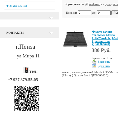
Сортировка по:
алфавиту
-
цене
-
поп
ФОРМА СВЯЗИ
Цена от:
до:
Фильтр салона
КОНТАКТЫ
угольный Mazda
CX5/Mazda 6 (12-->
Quattro Freni
QF00300028}
г.Пенза
380 Руб.
ул.Мира 11
В наличии: 1 шт
В корзину
Сравнить
тел.
Фильтр салона угольный Mazda CX5/Mazda
(12-->) { Quattro Freni QF00300028}
+7 927 379-55-05