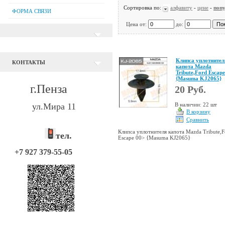
Сортировка по:
алфавиту
-
цене
-
поп
ФОРМА СВЯЗИ
Цена от:
до:
Клипса уплотнител
КОНТАКТЫ
капота Mazda
Tribute,Ford Escap
{Masuma KJ2065}
г.Пенза
20 Руб.
ул.Мира 11
В наличии: 22 шт
В корзину
Сравнить
Клипса уплотнителя капота Mazda Tribute,F
тел.
Escape 00> {Masuma KJ2065}
+7 927 379-55-05