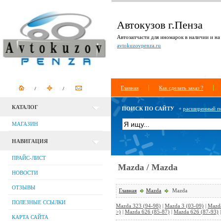
Автокузов г.Пенза
Автозапчасти для иномарок в наличии и на 
avtokuzovpenza.ru
Главная
Как сделать заказ ?
КАТАЛОГ
ПОИСК ПО САЙТУ
+
расширенный п
МАГАЗИН
НАВИГАЦИЯ
ПРАЙС-ЛИСТ
Mazda / Mazda
НОВОСТИ
ОТЗЫВЫ
Главная
Mazda
Mazda
ПОЛЕЗНЫЕ ССЫЛКИ
Mazda 323 (94-98)
|
Mazda 3 (03-09)
|
Mazda
>)
|
Mazda 626 (85-87)
|
Mazda 626 (87-93)
КАРТА САЙТА