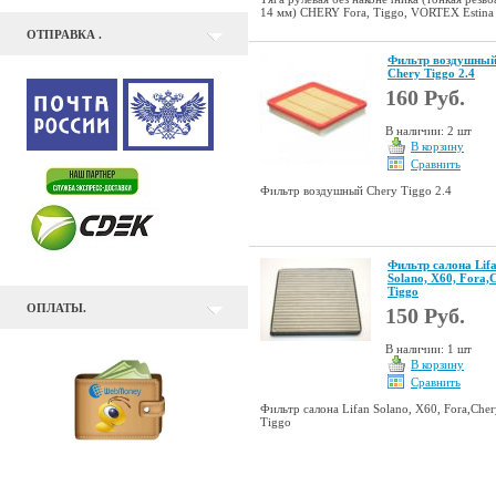
14 мм) CHERY Fora, Tiggo, VORTEX Estina
ОТПРАВКА .
Фильтр воздушны
Chery Tiggo 2.4
160 Руб.
В наличии: 2 шт
В корзину
Сравнить
Фильтр воздушный Chery Tiggo 2.4
Фильтр салона Lif
Sоlano, X60, Fora,
Tiggo
ОПЛАТЫ.
150 Руб.
В наличии: 1 шт
В корзину
Сравнить
Фильтр салона Lifan Sоlano, X60, Fora,Cher
Tiggo