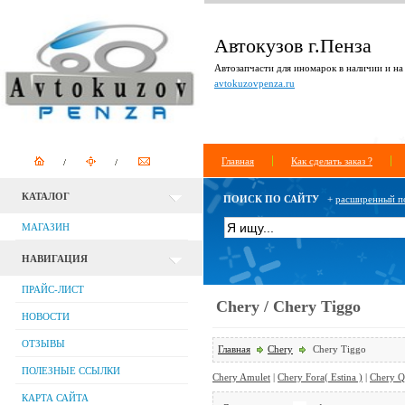
Автокузов г.Пенза
Автозапчасти для иномарок в наличии и на 
avtokuzovpenza.ru
Главная
Как сделать заказ ?
КАТАЛОГ
ПОИСК ПО САЙТУ
+
расширенный п
МАГАЗИН
НАВИГАЦИЯ
ПРАЙС-ЛИСТ
Chery / Chery Tiggo
НОВОСТИ
ОТЗЫВЫ
Главная
Chery
Chery Tiggo
ПОЛЕЗНЫЕ ССЫЛКИ
Chery Amulet
|
Chery Fora( Estina )
|
Chery 
КАРТА САЙТА