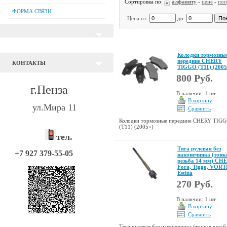
Сортировка по:
алфавиту
-
цене
-
поп
ФОРМА СВЯЗИ
Цена от:
до:
Колодки тормозны
передние CHERY
КОНТАКТЫ
TIGGO (T11) (2005
800 Руб.
г.Пенза
В наличии: 1 шт.
В корзину
ул.Мира 11
Сравнить
Колодки тормозные передние CHERY TIG
(T11) (2005>)
тел.
Тяга рулевая без
+7 927 379-55-05
наконечника (тонк
резьба 14 мм) CH
Fora, Tiggo, VOR
Estina
270 Руб.
В наличии: 1 шт
В корзину
Сравнить
Тяга рулевая без наконечника (тонкая резьб