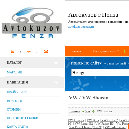
Автокузов г.Пенза
Автозапчасти для иномарок в наличии и на 
avtokuzovpenza.ru
Главная
Как сделать заказ ?
КАТАЛОГ
ПОИСК ПО САЙТУ
+
расширенный п
МАГАЗИН
НАВИГАЦИЯ
ПРАЙС-ЛИСТ
VW / VW Sharan
НОВОСТИ
ОТЗЫВЫ
Главная
VW
VW Sharan
ПОЛЕЗНЫЕ ССЫЛКИ
VW Amarok
|
VW Bora
|
VW Golf - 2
|
VW Go
10)
|
VW Passat B2
|
VW Passat B3
|
VW Passa
КАРТА САЙТА
|
VW Polo Classic (96-99)
|
VW Polo Sedan
|