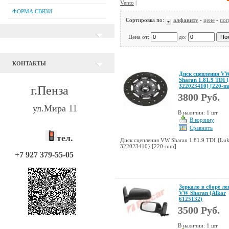
Vento
|
ФОРМА СВЯЗИ
Сортировка по:
алфавиту
-
цене
-
поп
Цена от:
до:
КОНТАКТЫ
Диск сцепления V
Sharan 1.81.9 TDI 
322023410} [220-m
г.Пенза
3800 Руб.
ул.Мира 11
В наличии: 1 шт
В корзину
Сравнить
тел.
Диск сцепления VW Sharan 1.81.9 TDI {Lu
322023410} [220-mm]
+7 927 379-55-05
Зеркало в сборе ле
VW Sharan (Alkar
6125132)
3500 Руб.
В наличии: 1 шт