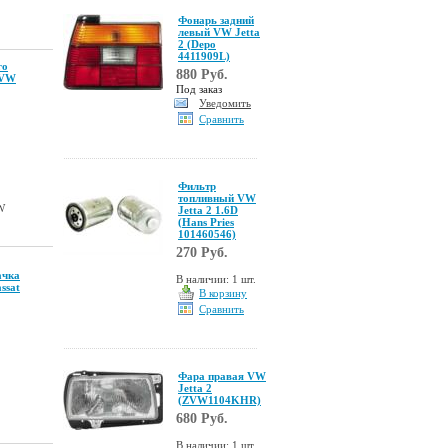
Фонарь задний
левый VW Jetta
2 (Depo
4411909L)
го
880 Руб.
 VW
Под заказ
Уведомить
Сравнить
Фильтр
топливный VW
W
Jetta 2 1.6D
(Hans Pries
101460546)
270 Руб.
ачка
В наличии: 1 шт.
ssat
В корзину
Сравнить
Фара правая VW
Jetta 2
(ZVW1104KHR)
680 Руб.
В наличии: 1 шт.