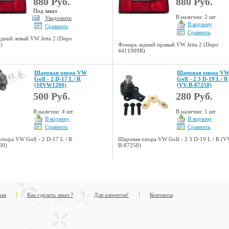
880 Руб.
880 Руб.
Под заказ
В наличии: 2 шт
Уведомить
В корзину
Сравнить
Сравнить
дний левый VW Jetta 2 (Depo
)
Фонарь задний правый VW Jetta 2 (Depo
4411909R)
Шаровая опора VW
Шаровая опора V
Golf - 2 D-17 L / R
Golf - 2 3 D-19 L / R
(10VW1200)
(VV-B-87258)
500 Руб.
280 Руб.
В наличии: 4 шт
В наличии: 1 шт
В корзину
В корзину
Сравнить
Сравнить
пора VW Golf - 2 D-17 L / R
Шаровая опора VW Golf - 2 3 D-19 L / R (V
00)
B-87258)
ная
Как сделать заказ ?
Для клиентов!
Контакты