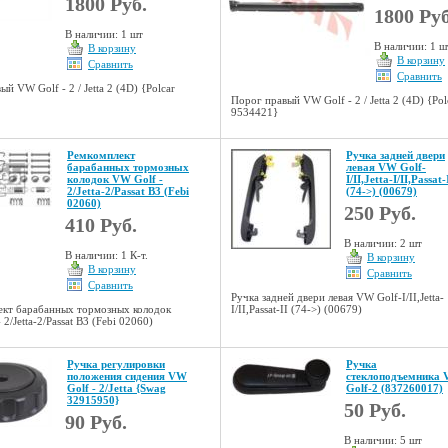
1800 Руб.
1800 Руб
В наличии: 1 шт
В наличии: 1 ш
В корзину
В корзину
Сравнить
Сравнить
ый VW Golf - 2 / Jetta 2 (4D) {Polcar
Порог правый VW Golf - 2 / Jetta 2 (4D) {Pol
9534421}
Ремкомплект
Ручка задней двери
барабанных тормозных
левая VW Golf-
колодок VW Golf -
I/II,Jetta-I/II,Passat-
2/Jetta-2/Passat B3 (Febi
(74->) (00679)
02060)
250 Руб.
410 Руб.
В наличии: 2 шт
В наличии: 1 К-т.
В корзину
В корзину
Сравнить
Сравнить
Ручка задней двери левая VW Golf-I/II,Jetta-
ект барабанных тормозных колодок
I/II,Passat-II (74->) (00679)
2/Jetta-2/Passat B3 (Febi 02060)
Ручка регулировки
Ручка
положения сидения VW
стеклоподъемника
Golf - 2/Jetta {Swag
Golf-2 (837260017)
32915950}
50 Руб.
90 Руб.
В наличии: 5 шт