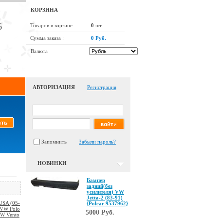
КОРЗИНА
5
Товаров в корзине
0
шт.
Сумма заказа :
0 Руб.
Валюта
АВТОРИЗАЦИЯ
Регистрация
Запомнить
Забыли пароль?
НОВИНКИ
Бампер
задний(без
усилителя) VW
Jetta-2 (83-91)
USA (05-
{Polcar 9537962}
VW Polo
5000 Руб.
W Vento