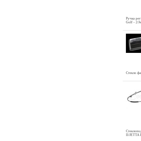
Ручка ре
Golf - 2/
Стекло фа
Стеклопо
II/JETTA