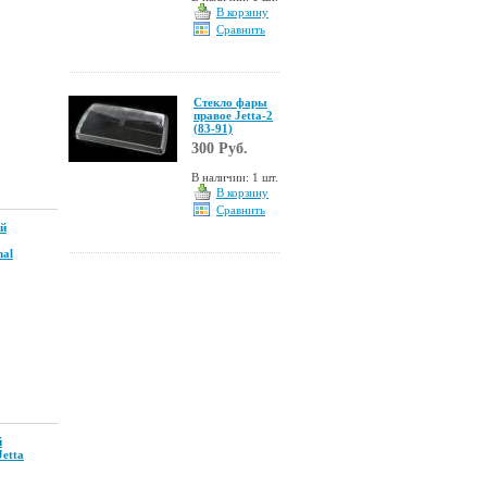
В корзину
Сравнить
Стекло фары
правое Jetta-2
(83-91)
300 Руб.
В наличии: 1 шт.
В корзину
Сравнить
й
mal
й
Jetta