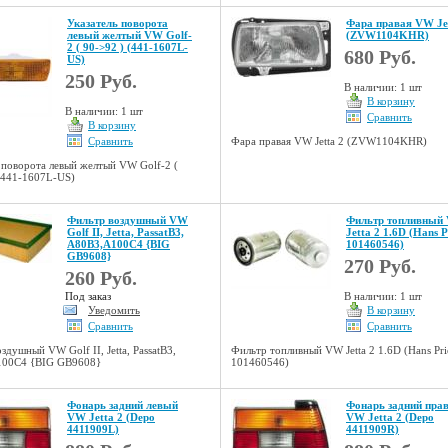
Указатель поворота
Фара правая VW Je
левый желтый VW Golf-
(ZVW1104KHR)
2 ( 90->92 ) (441-1607L-
680 Руб.
US)
250 Руб.
В наличии: 1 шт
В корзину
В наличии: 1 шт
Сравнить
В корзину
Сравнить
Фара правая VW Jetta 2 (ZVW1104KHR)
 поворота левый желтый VW Golf-2 (
 (441-1607L-US)
Фильтр воздушный VW
Фильтр топливный
Golf II, Jetta, PassatB3,
Jetta 2 1.6D (Hans P
A80B3,A100C4 {BIG
101460546)
GB9608}
270 Руб.
260 Руб.
Под заказ
В наличии: 1 шт
Уведомить
В корзину
Сравнить
Сравнить
здушный VW Golf II, Jetta, PassatB3,
Фильтр топливный VW Jetta 2 1.6D (Hans Pri
00C4 {BIG GB9608}
101460546)
Фонарь задний левый
Фонарь задний пра
VW Jetta 2 (Depo
VW Jetta 2 (Depo
4411909L)
4411909R)