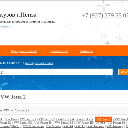
кузов г.Пенза
+7 (927) 379 55 0
сти для иномарок в наличии и на заказ.
vpenza.ru
Как сделать заказ ?
Для клиентов!
Контакты
К ПО САЙТУ
+
расширенный поиск
 VW Jetta 2
VW
VW Jetta 2
ok
|
VW Bora
|
VW Golf - 2
|
VW Golf - 3
|
VW Golf - 4
|
VW Golf - 5
|
VW Jetta 2
|
VW Jetta 
assat B2
|
VW Passat B3
|
VW Passat B4
|
VW Passat B5
|
VW Passat B5 (00-05)
|
VW Passat B6
|
Classic (96-99)
|
VW Polo Sedan
|
VW Sharan
|
VW T4
|
VW T5
|
VW Touaran
|
VW Touareg
|
V