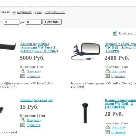
овка по:
алфавиту
-
цене
-
популярности
от:
до:
Прайс-лист
Бампер задний(без
Зеркало в сборе пр
усилителя) VW Jetta-2
VW Golf - 2/Jetta (
(83-91) {Polcar 9537962}
3370099)
5000 Руб.
2400 Руб.
В наличии: 1 шт
В наличии: 1 шт
В корзину
В корзину
Сравнить
Сравнить
дний(без усилителя) VW Jetta-2 (83-
Зеркало в сборе правое VW Golf - 2/Jetta (T
ar 9537962}
3370099)
Клипса (под саморез)
Кнопка блокировки
двери VW Golf - 2
15 Руб.
(1187500100)
20 Руб.
В наличии: 11 шт
В корзину
В наличии: 8 шт
Сравнить
В корзину
од саморез)
Сравнить