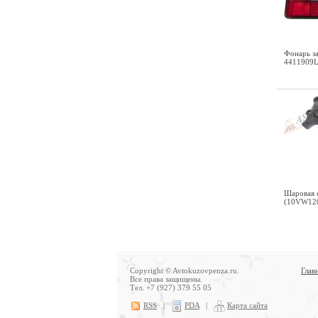
Фонарь за
4411909L
Шаровая о
(10VW12
Copyright © Avtokuzovpenza.ru.
Глав
Все права защищены.
Тел. +7 (927) 379 55 05
RSS
|
PDA
|
Карта сайта