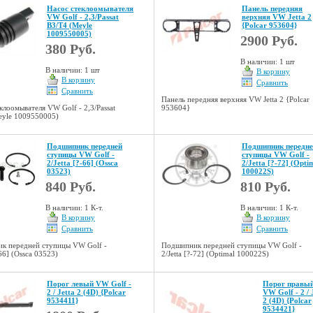
Насос стеклоомывателя
Панель передняя
VW Golf - 2,3/Passat
верхняя VW Jetta 2
B3/T4 (Meyle
{Polcar 953604}
1009550005)
2900 Руб.
380 Руб.
В наличии: 1 шт
В наличии: 1 шт
В корзину
В корзину
Сравнить
Сравнить
Панель передняя верхняя VW Jetta 2 {Polcar
клоомывателя VW Golf - 2,3/Passat
953604}
eyle 1009550005)
Подшипник передней
Подшипник передне
ступицы VW Golf -
ступицы VW Golf -
2/Jetta [?-66] (Ossca
2/Jetta [?-72] (Opti
03523)
100022S)
840 Руб.
810 Руб.
В наличии: 1 К-т.
В наличии: 1 К-т.
В корзину
В корзину
Сравнить
Сравнить
к передней ступицы VW Golf -
Подшипник передней ступицы VW Golf -
-66] (Ossca 03523)
2/Jetta [?-72] (Optimal 100022S)
Порог левый VW Golf -
Порог правы
2 / Jetta 2 (4D) {Polcar
VW Golf - 2 / 
9534411}
2 (4D) {Polcar
9534421}