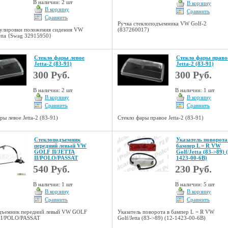
В наличии: 2 шт
В корзину
В корзину
Сравнить
Сравнить
Ручка стеклоподъемника VW Golf-2
гулировки положения сидения VW
(837260017)
Jetta {Swag 32915950}
Стекло фары левое
Стекло фары право
Jetta-2 (83-91)
Jetta-2 (83-91)
300 Руб.
300 Руб.
В наличии: 2 шт
В наличии: 1 шт
В корзину
В корзину
Сравнить
Сравнить
ры левое Jetta-2 (83-91)
Стекло фары правое Jetta-2 (83-91)
Стеклоподъемник
Указатель поворота
передний левый VW
бампер L = R VW
GOLF II/JETTA
Golf/Jetta (83->89) 
II/POLO/PASSAT
1423-00-6B)
540 Руб.
230 Руб.
В наличии: 1 шт
В наличии: 5 шт
В корзину
В корзину
Сравнить
Сравнить
дъемник передний левый VW GOLF
Указатель поворота в бампер L = R VW
 II/POLO/PASSAT
Golf/Jetta (83->89) (12-1423-00-6B)