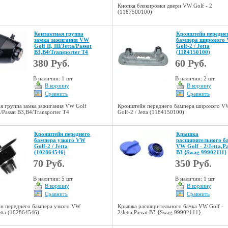
Кнопка блокировки двери VW Golf - 2
(1187500100)
Контактная группа
Кронштейн передне
замка зажигания VW
бампера широкого
Golf II, III/Jetta/Passat
Golf-2 / Jetta
B3,B4/Transporter T4
(1184150100)
380 Руб.
60 Руб.
В наличии: 1 шт
В наличии: 2 шт
В корзину
В корзину
Сравнить
Сравнить
я группа замка зажигания VW Golf
Кронштейн переднего бампера широкого V
tta/Passat B3,B4/Transporter T4
Golf-2 / Jetta (1184150100)
Кронштейн переднего
Крышка
бампера узкого VW
расширительного б
Golf-2 / Jetta
VW Golf - 2/Jetta,Pa
(102864546)
B3 {Swag 99902111}
70 Руб.
350 Руб.
В наличии: 5 шт
В наличии: 1 шт
В корзину
В корзину
Сравнить
Сравнить
н переднего бампера узкого VW
Крышка расширительного бачка VW Golf -
Jetta (102864546)
2/Jetta,Passat B3 {Swag 99902111}