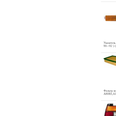
Указатель
90->92 )
Фильтр во
A80B3,A1