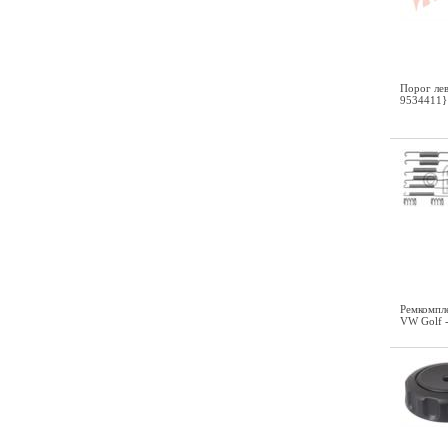
Порог лев
9534411}
Ремкомпл
VW Golf - 