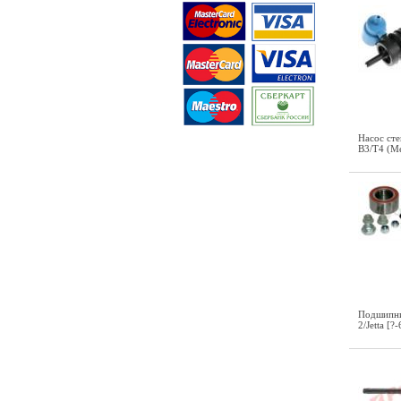
Насос сте
B3/T4 (M
Подшипни
2/Jetta [?