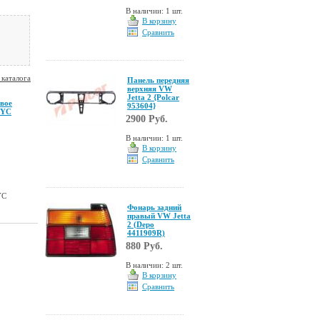
В наличии: 1 шт.
В корзину
Сравнить
 каталога
Панель передняя
верхняя VW
Jetta 2 {Polcar
авое
953604}
TYC
2900 Руб.
В наличии: 1 шт.
В корзину
Сравнить
YC
Фонарь задний
правый VW Jetta
2 (Depo
4411909R)
880 Руб.
В наличии: 2 шт.
В корзину
Сравнить