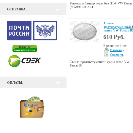
Решетка в бампер левая без ПТФ VW Passat
(VW99025CAL)
ОТПРАВКА .
Стекло
противотуманной 
левое VW Passat B
610 Руб.
В наличии: 1 шт
В корзину
Сравнить
Стекло противотуманной фары левое VW
Passat B6
ОПЛАТЫ.