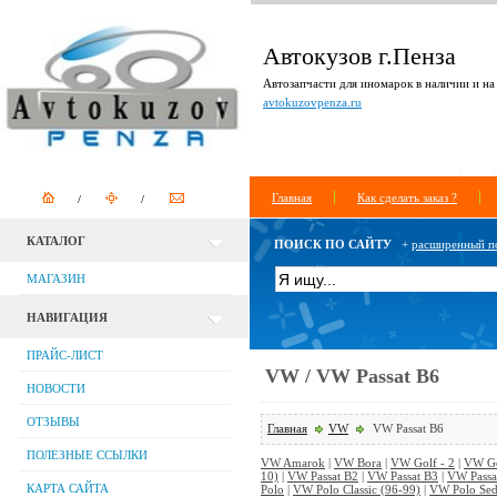
Автокузов г.Пенза
Автозапчасти для иномарок в наличии и на 
avtokuzovpenza.ru
Главная
Как сделать заказ ?
КАТАЛОГ
ПОИСК ПО САЙТУ
+
расширенный п
МАГАЗИН
НАВИГАЦИЯ
ПРАЙС-ЛИСТ
VW / VW Passat B6
НОВОСТИ
ОТЗЫВЫ
Главная
VW
VW Passat B6
ПОЛЕЗНЫЕ ССЫЛКИ
VW Amarok
|
VW Bora
|
VW Golf - 2
|
VW Go
10)
|
VW Passat B2
|
VW Passat B3
|
VW Passa
КАРТА САЙТА
Polo
|
VW Polo Classic (96-99)
|
VW Polo Se