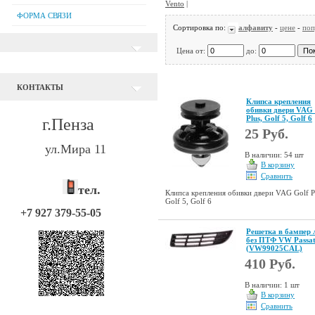
Vento
|
ФОРМА СВЯЗИ
Сортировка по:
алфавиту
-
цене
-
поп
Цена от:
до:
КОНТАКТЫ
Клипса крепления
обивки двери VAG 
Plus, Golf 5, Golf 6
г.Пенза
25 Руб.
ул.Мира 11
В наличии: 54 шт
В корзину
Сравнить
тел.
Клипса крепления обивки двери VAG Golf P
Golf 5, Golf 6
+7 927 379-55-05
Решетка в бампер 
без ПТФ VW Passat
(VW99025CAL)
410 Руб.
В наличии: 1 шт
В корзину
Сравнить