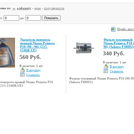
овка по:
алфавиту
-
цене
-
популярности
от:
до:
Прайс-лист
Указатель поворота
Фильтр топливный
правый Nissan Primera
Nissan Primera P10 
P10 (90->96) (215-
96) (Sakura FS8002)
1546R-UE)
340 Руб.
560 Руб.
В наличии: 1 шт
В наличии: 1 шт
В корзину
В корзину
Сравнить
Сравнить
Фильтр топливный Nissan Primera P10 (90-9
 поворота правый Nissan Primera P10
(Sakura FS8002)
 (215-1546R-UE)