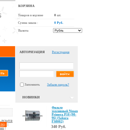
КОРЗИНА
5
Товаров в корзине
0
шт.
Сумма заказа :
0 Руб.
Валюта
АВТОРИЗАЦИЯ
Регистрация
Запомнить
Забыли пароль?
НОВИНКИ
Фильтр
топливный Nissan
Primera P10 (90-
96) (Sakura
 e-POWER
FS8002)
-96)
|
340 Руб.
san
|