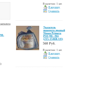
В наличии: 1 шт.
В корзину
Сравнить
 каталога
Указатель
поворота правый
Nissan Primera
(90-
P10 (90->96)
(215-1546R-UE)
560 Руб.
В наличии: 1 шт.
В корзину
Сравнить
6)