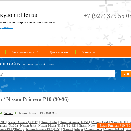
кузов г.Пенза
+7 (927) 379 55 0
сти для иномарок в наличии и на заказ.
vpenza.ru
Как сделать заказ ?
Для клиентов!
Контакты
К ПО САЙТУ
+
расширенный поиск
n / Nissan Primera P10 (90-96)
Nissan
Nissan Primera P10 (90-96)
V200
|
Nissan Almera (N15E)
|
Nissan Cube
|
Nissan Almera (G15E)
|
Nissan Leaf
|
Nissan NOTE
lmera (N16E)
|
Nissan Juke
|
Nissan Micra (K10) (82-92)
|
Nissan Note
|
Nissan Primera P10 (90
imera P11 (96-99)
|
Nissan Primera P12 (02-)
|
Nissan Qashqai
|
Nissan Tiida
|
Nissan X-Trail
|
Nis