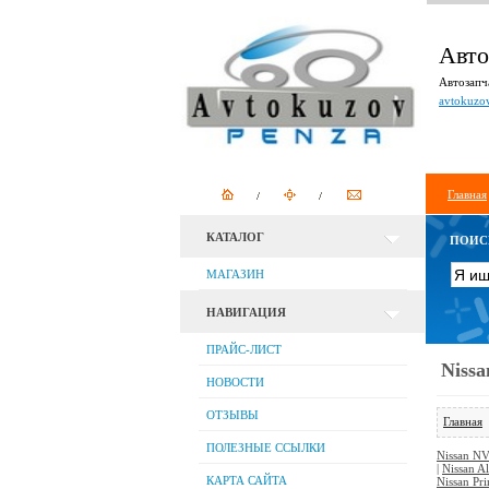
Авто
Автозапча
avtokuzo
Главная
КАТАЛОГ
ПОИС
МАГАЗИН
НАВИГАЦИЯ
ПРАЙС-ЛИСТ
Nissa
НОВОСТИ
ОТЗЫВЫ
Главная
ПОЛЕЗНЫЕ ССЫЛКИ
Nissan N
|
Nissan A
КАРТА САЙТА
Nissan Pr