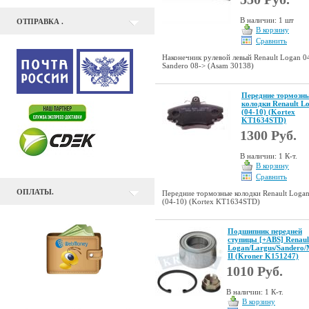
В наличии: 1 шт
ОТПРАВКА .
В корзину
Сравнить
Наконечник рулевой левый Renault Logan 0
Sandero 08-> (Asam 30138)
Передние тормозн
колодки Renault L
(04-10) (Kortex
KT1634STD)
1300 Руб.
В наличии: 1 К-т.
В корзину
Сравнить
ОПЛАТЫ.
Передние тормозные колодки Renault Loga
(04-10) (Kortex KT1634STD)
Подшипник передней
ступицы [+ABS] Renaul
Logan/Largus/Sandero
II (Kroner K151247)
1010 Руб.
В наличии: 1 К-т.
В корзину