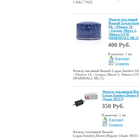
{ NAC 7783}
Фильтр масляный
Renault Logan,San
04->,Fluence 10-
>,Largus, Мегат 2,
Almera G15E
(MARSHALL ML11
400 Руб.
В наличии: 1 шт
В корзину
Сравнить
Фильтр масляный Renault Logan,Sandero 04
>,Fluence 10->,Largus, Мегат 2, Almera G1
(MARSHALL ML11)
Фильтр топливный Ren
Logan,Sandero,Duster,
{Asam 30515}
350 Руб.
В наличии: 1 шт
В корзину
Сравнить
Фильтр топливный Renault
Logan,Sandero,Duster,Megane {Asam 30515