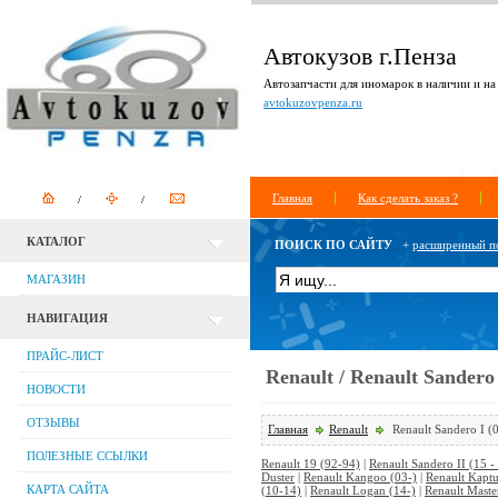
Автокузов г.Пенза
Автозапчасти для иномарок в наличии и на 
avtokuzovpenza.ru
Главная
Как сделать заказ ?
КАТАЛОГ
ПОИСК ПО САЙТУ
+
расширенный п
МАГАЗИН
НАВИГАЦИЯ
ПРАЙС-ЛИСТ
Renault / Renault Sandero 
НОВОСТИ
ОТЗЫВЫ
Главная
Renault
Renault Sandero I (
ПОЛЕЗНЫЕ ССЫЛКИ
Renault 19 (92-94)
|
Renault Sandero II (15 -
Duster
|
Renault Kangoo (03-)
|
Renault Kaptu
КАРТА САЙТА
(10-14)
|
Renault Logan (14-)
|
Renault Maste