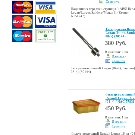
Сравнить
Подшипник передней ступицы [+ABS] Rena
Logan/Largus/Sandero/Megan II (Kroner
K151247)
Тяга рулевая Rena
Logan (04->), Sand
08->) (30144)
380 Руб.
В наличии: 2 шт
В корзину
Сравнить
Тяга рулевая Renault Logan (04->), Sandero
08->) (30144)
Фильтр воздушны
Renault Logan 16 к
(04->) { NAC 7783}
450 Руб.
В наличии: 1 шт
В корзину
Сравнить
Фильтр воздушный Renault Logan 16 кл. (04