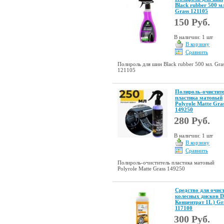
Black rubber 500 м
Grass 121105
150 Руб.
В наличии: 1 шт
В корзину
Сравнить
Полироль для шин Black rubber 500 мл. Gra
121105
Полироль-очистит
пластика матовый
Polyrole Matte Gra
149250
280 Руб.
В наличии: 1 шт
В корзину
Сравнить
Полироль-очиститель пластика матовый
Polyrole Matte Grass 149250
Средство для очис
колесных дисков Di
Концентрат 1L ) Gr
117100
300 Руб.