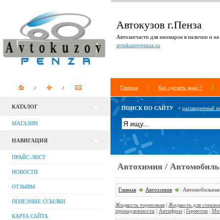
Автокузов г.Пенза
Автозапчасти для иномарок в наличии и на 
avtokuzovpenza.ru
Главная
Как сделать заказ ?
КАТАЛОГ
ПОИСК ПО САЙТУ
+
расширенный п
МАГАЗИН
НАВИГАЦИЯ
ПРАЙС-ЛИСТ
Автохимия / Автомобиль
НОВОСТИ
ОТЗЫВЫ
Главная
Автохимия
Автомобильная 
ПОЛЕЗНЫЕ ССЫЛКИ
Жидкость тормозная
|
Жидкость для стекло
пренадлежности
|
Антифриз
|
Герметик
|
Мо
КАРТА САЙТА