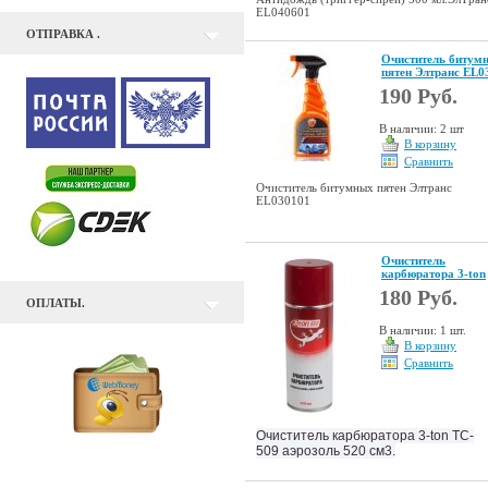
EL040601
ОТПРАВКА .
Очиститель битум
пятен Элтранс EL0
190 Руб.
В наличии: 2 шт
В корзину
Сравнить
Очиститель битумных пятен Элтранс
EL030101
Очиститель
карбюратора 3-ton
180 Руб.
ОПЛАТЫ.
В наличии: 1 шт.
В корзину
Сравнить
Очиститель карбюратора
3-ton ТC-
509
аэрозоль 520 см3.