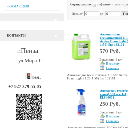
Сортировка по:
алфавиту
-
цене
-
поп
ФОРМА СВЯЗИ
Цена от:
до:
Автошампунь
КОНТАКТЫ
бесконтактный G
Active Foam Light 
1:50) 5кг 132101
г.Пенза
570 Руб.
ул.Мира 11
В наличии: 1 шт
В корзину
Сравнить
Автошампунь бесконтактный GRASS Active
тел.
Foam Light (1:20-1:50) 5кг 132101
+7 927 379-55-05
Антидождь (тригге
спрей) 500 мл.ЭлТ
EL040601
250 Руб.
В наличии: 1 шт
В корзину
Сравнить
Антидождь (триггер-спрей) 500 мл.ЭлТран