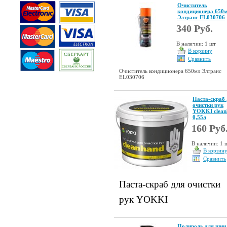
Очиститель
кондиционера 650
Элтранс EL030706
340 Руб.
В наличии: 1 шт
В корзину
Сравнить
Очиститель кондиционера 650мл Элтранс
EL030706
Паста-скраб 
очистки рук
YOKKI clean
0,55л
160 Руб
В наличии: 1 ш
В корзин
Сравнить
Паста-скраб для очистки
рук YOKKI
Полироль для шин