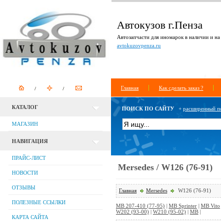
Автокузов г.Пенза
Автозапчасти для иномарок в наличии и на 
avtokuzovpenza.ru
Главная
Как сделать заказ ?
КАТАЛОГ
ПОИСК ПО САЙТУ
+
расширенный п
МАГАЗИН
НАВИГАЦИЯ
ПРАЙС-ЛИСТ
Mersedes / W126 (76-91)
НОВОСТИ
ОТЗЫВЫ
Главная
Mersedes
W126 (76-91)
ПОЛЕЗНЫЕ ССЫЛКИ
MB 207-410 (77-95)
|
MB Sprinter
|
MB Vito
W202 (93-00)
|
W210 (95-02)
|
MB
|
КАРТА САЙТА