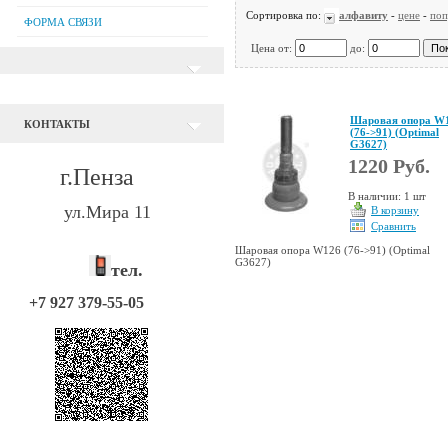
Сортировка по:
алфавиту
-
цене
-
поп
ФОРМА СВЯЗИ
Цена от:
до:
Шаровая опора W
КОНТАКТЫ
(76->91) (Optimal
G3627)
1220 Руб.
г.Пенза
В наличии: 1 шт
ул.Мира 11
В корзину
Сравнить
Шаровая опора W126 (76->91) (Optimal
G3627)
тел.
+7 927 379-55-05