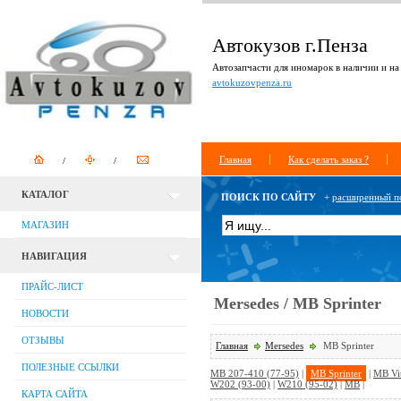
Автокузов г.Пенза
Автозапчасти для иномарок в наличии и на 
avtokuzovpenza.ru
Главная
Как сделать заказ ?
КАТАЛОГ
ПОИСК ПО САЙТУ
+
расширенный п
МАГАЗИН
НАВИГАЦИЯ
ПРАЙС-ЛИСТ
Mersedes / MB Sprinter
НОВОСТИ
ОТЗЫВЫ
Главная
Mersedes
MB Sprinter
ПОЛЕЗНЫЕ ССЫЛКИ
MB 207-410 (77-95)
|
MB Sprinter
|
MB Vi
W202 (93-00)
|
W210 (95-02)
|
MB
|
КАРТА САЙТА