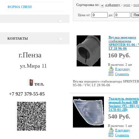
Сортировка по:
алфавиту
-
цене
-
поп
ФОРМА СВЯЗИ
Цена от:
до:
Втулка переднего
КОНТАКТЫ
стабилизатора
SPRINTER 95-06 /
LT 28 96-06
г.Пенза
160 Руб.
ул.Мира 11
В наличии: 2 шт
В корзину
Сравнить
Втулка переднего стабилизатора SPRINTER
тел.
95-06 / VW: LT 28 96-06
+7 927 379-55-05
Указатель поворот
правый белый MB
Sprinter (95->06) (
5178-01-2B)
540 Руб.
В наличии: 1 шт
В корзину
Сравнить