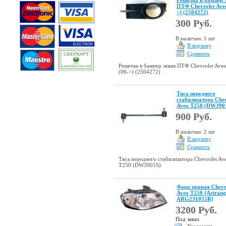
Решетка в бампер 
ПТФ Chevrolet Aveo
>) (2504272)
300 Руб.
В наличии: 1 шт
В корзину
Сравнить
Решетка в бампер левая ПТФ Chevrolet Ave
(06->) (2504272)
Тяга переднего
стабилизатора Chev
Aveo T250 (DW390
900 Руб.
В наличии: 2 шт
В корзину
Сравнить
Тяга переднего стабилизатора Chevrolet Av
T250 (DW3901S)
Фара правая Chevr
Aveo T250 {Arirang
ARG231055R}
3200 Руб.
Под заказ