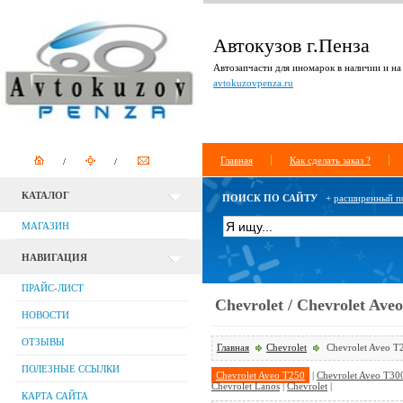
Автокузов г.Пенза
Автозапчасти для иномарок в наличии и на 
avtokuzovpenza.ru
Главная
Как сделать заказ ?
КАТАЛОГ
ПОИСК ПО САЙТУ
+
расширенный п
МАГАЗИН
НАВИГАЦИЯ
ПРАЙС-ЛИСТ
Chevrolet / Chevrolet Ave
НОВОСТИ
ОТЗЫВЫ
Главная
Chevrolet
Chevrolet Aveo T
ПОЛЕЗНЫЕ ССЫЛКИ
Chevrolet Aveo T250
|
Chevrolet Aveo T30
Chevrolet Lanos
|
Chevrolet
|
КАРТА САЙТА