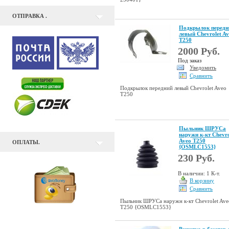
ОТПРАВКА .
Подкрылок передн
левый Chevrolet A
T250
2000 Руб.
Под заказ
Уведомить
Сравнить
Подкрылок передний левый Chevrolet Aveo
T250
Пыльник ШРУСа
наружн к-кт Chevro
Aveo T250
ОПЛАТЫ.
{OSMLC1553}
230 Руб.
В наличии: 1 К-т.
В корзину
Сравнить
Пыльник ШРУСа наружн к-кт Chevrolet Ave
T250 {OSMLC1553}