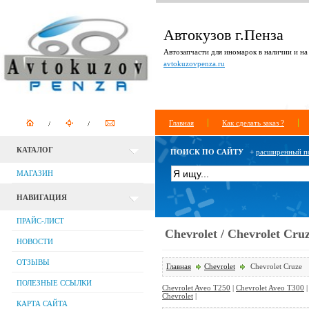
Автокузов г.Пенза
Автозапчасти для иномарок в наличии и на 
avtokuzovpenza.ru
Главная
Как сделать заказ ?
КАТАЛОГ
ПОИСК ПО САЙТУ
+
расширенный п
МАГАЗИН
НАВИГАЦИЯ
ПРАЙС-ЛИСТ
Chevrolet / Chevrolet Cru
НОВОСТИ
ОТЗЫВЫ
Главная
Chevrolet
Chevrolet Cruze
ПОЛЕЗНЫЕ ССЫЛКИ
Chevrolet Aveo T250
|
Chevrolet Aveo T300
Chevrolet
|
КАРТА САЙТА