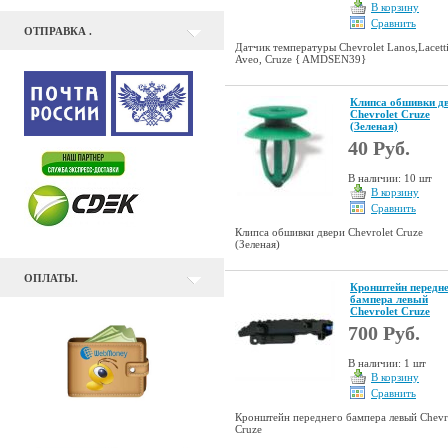
В корзину
Сравнить
ОТПРАВКА .
Датчик температуры Chevrolet Lanos,Lacetti
Aveo, Cruze { AMDSEN39}
Клипса обшивки д
Chevrolet Cruze
(Зеленая)
40 Руб.
В наличии: 10 шт
В корзину
Сравнить
Клипса обшивки двери Chevrolet Cruze
(Зеленая)
ОПЛАТЫ.
Кронштейн передн
бампера левый
Chevrolet Cruze
700 Руб.
В наличии: 1 шт
В корзину
Сравнить
Кронштейн переднего бампера левый Chevr
Cruze