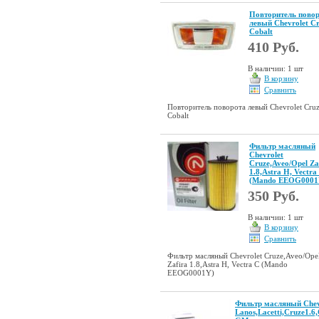
Повторитель пово
левый Chevrolet Cr
Cobalt
410 Руб.
В наличии: 1 шт
В корзину
Сравнить
Повторитель поворота левый Chevrolet Cruz
Cobalt
Фильтр масляный
Chevrolet
Cruze,Aveo/Opel Za
1.8,Astra H, Vectra
(Mando EEOG0001
350 Руб.
В наличии: 1 шт
В корзину
Сравнить
Фильтр масляный Chevrolet Cruze,Aveo/Ope
Zafira 1.8,Astra H, Vectra C (Mando
EEOG0001Y)
Фильтр масляный Chev
Lanos,Lacetti,Cruze1.6,