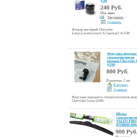
GM
240 Руб.
Под заказ
Уведомить
Сравнить
Фильтр масляный Chevrolet
Lanos,Lacetti,Cruze1.6,Captiva(2.4) GM
Форсунка переднег
стеклоочистителя
веерная Chevrolet 
(GM)
800 Руб.
В наличии: 2 шт
В корзину
Сравнить
Форсунка переднего стеклоочистителя вее
Chevrolet Cruze (GM)
Щетка
стеклоочисти
VALEO FIRS
HYBRID 60
900 Руб