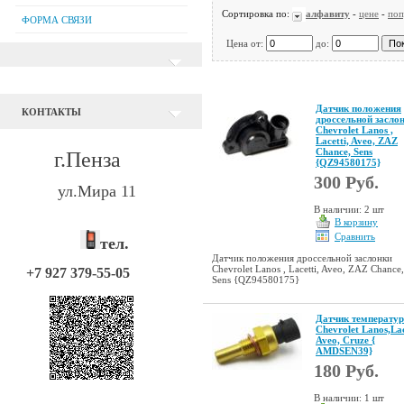
Сортировка по:
алфавиту
-
цене
-
поп
ФОРМА СВЯЗИ
Цена от:
до:
Датчик положения
КОНТАКТЫ
дроссельной засло
Chevrolet Lanos ,
Lacetti, Aveo, ZAZ
Chance, Sens
г.Пенза
{QZ94580175}
300 Руб.
ул.Мира 11
В наличии: 2 шт
В корзину
Сравнить
тел.
Датчик положения дроссельной заслонки
Chevrolet Lanos , Lacetti, Aveo, ZAZ Chance,
+7 927 379-55-05
Sens {QZ94580175}
Датчик температу
Chevrolet Lanos,Lac
Aveo, Cruze {
AMDSEN39}
180 Руб.
В наличии: 1 шт