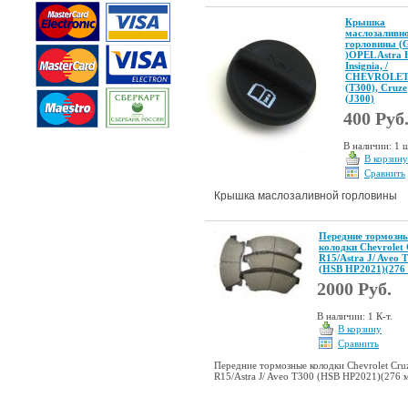
Крышка
маслозаливн
горловины 
)OPEL Astra H
Insignia, /
CHEVROLET 
(T300), Cruze
(J300)
400 Руб
В наличии: 1 ш
В корзину
Сравнить
Крышка маслозаливной горловины
Передние тормозн
колодки Chevrolet 
R15/Astra J/ Aveo 
(HSB HP2021)(276
2000 Руб.
В наличии: 1 К-т.
В корзину
Сравнить
Передние тормозные колодки Chevrolet Cru
R15/Astra J/ Aveo T300 (HSB HP2021)(276 