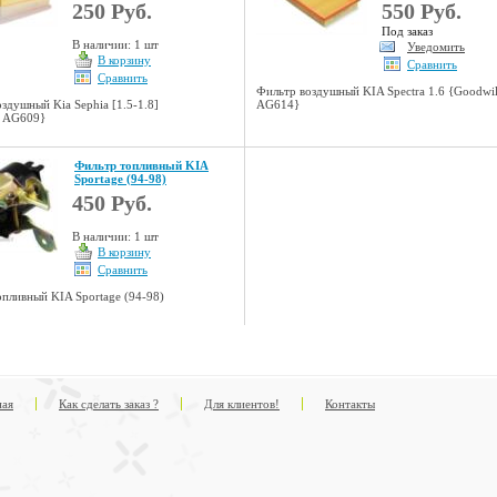
250 Руб.
550 Руб.
Под заказ
В наличии: 1 шт
Уведомить
В корзину
Сравнить
Сравнить
Фильтр воздушный KIA Spectra 1.6 {Goodwil
здушный Kia Sephia [1.5-1.8]
AG614}
l AG609}
Фильтр топливный KIA
Sportage (94-98)
450 Руб.
В наличии: 1 шт
В корзину
Сравнить
пливный KIA Sportage (94-98)
ная
Как сделать заказ ?
Для клиентов!
Контакты