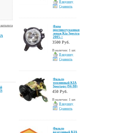
В корзину
Сравнить
 каталога
Фара
противотуманная
левая Kia Spectra
IA
2005->
3500 Руб.
В наличии: 1 шт.
В корзину
Сравнить
Фильтр
топливный KIA
Sportage (94-98)
ий
NS
450 Руб.
В наличии: 1 шт.
В корзину
Сравнить
Фильтр
воздушный KIA