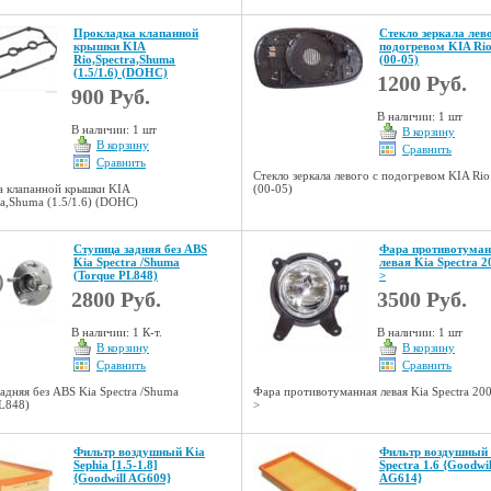
Прокладка клапанной
Стекло зеркала лево
крышки KIA
подогревом KIA Ri
Rio,Spectra,Shuma
(00-05)
(1.5/1.6) (DOHC)
1200 Руб.
900 Руб.
В наличии: 1 шт
В наличии: 1 шт
В корзину
В корзину
Сравнить
Сравнить
Стекло зеркала левого с подогревом KIA Rio
а клапанной крышки KIA
(00-05)
ra,Shuma (1.5/1.6) (DOHC)
Ступица задняя без ABS
Фара противотуман
Kia Speсtra /Shuma
левая Kia Spectra 2
(Torque PL848)
>
2800 Руб.
3500 Руб.
В наличии: 1 К-т.
В наличии: 1 шт
В корзину
В корзину
Сравнить
Сравнить
адняя без ABS Kia Speсtra /Shuma
Фара противотуманная левая Kia Spectra 20
PL848)
>
Фильтр воздушный Kia
Фильтр воздушный
Sephia [1.5-1.8]
Spectra 1.6 {Goodwil
{Goodwill AG609}
AG614}