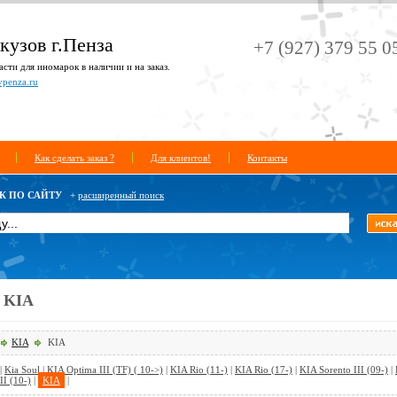
кузов г.Пенза
+7 (927) 379 55 0
сти для иномарок в наличии и на заказ.
vpenza.ru
Как сделать заказ ?
Для клиентов!
Контакты
К ПО САЙТУ
+
расширенный поиск
/ KIA
KIA
KIA
|
Kia Soul
|
KIA Optima III (TF) ( 10->)
|
KIA Rio (11-)
|
KIA Rio (17-)
|
KIA Sorento III (09-)
|
II (10-)
|
KIA
|