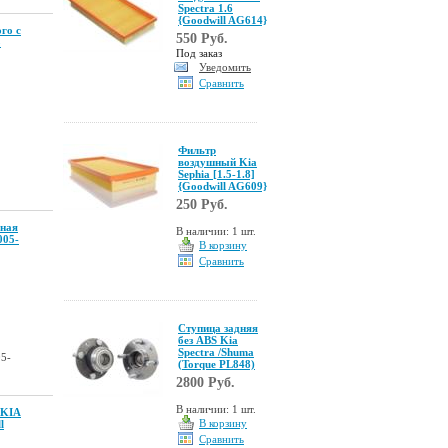
Spectra 1.6
{Goodwill AG614}
го с
550 Руб.
o
Под заказ
Уведомить
Сравнить
Фильтр
воздушный Kia
Sephia [1.5-1.8]
{Goodwill AG609}
250 Руб.
ная
В наличии: 1 шт.
005-
В корзину
Сравнить
Ступица задняя
без ABS Kia
Speсtra /Shuma
05-
(Torque PL848)
2800 Руб.
В наличии: 1 шт.
 KIA
В корзину
l
Сравнить