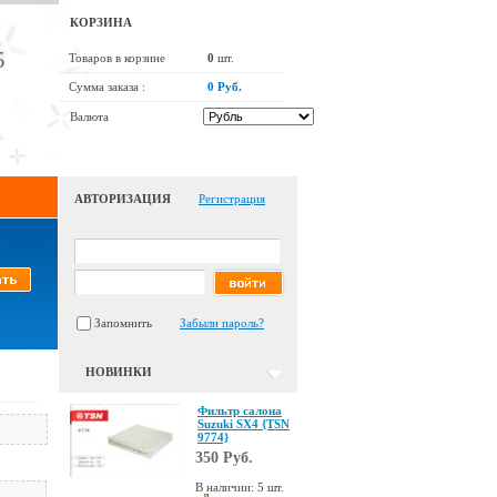
КОРЗИНА
5
Товаров в корзине
0
шт.
Сумма заказа :
0 Руб.
Валюта
АВТОРИЗАЦИЯ
Регистрация
Запомнить
Забыли пароль?
НОВИНКИ
Фильтр салона
Suzuki SX4 {TSN
9774}
350 Руб.
В наличии: 5 шт.