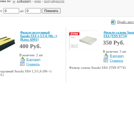
овка по:
алфавиту
-
цене
-
популярности
от:
до:
Прайс-лист
Фильтр воздушный
Фильтр салона Suzu
Suzuki SX4 1,5/1,6 (06->)
SX4 {TSN 9774}
{Kitto A991}
350 Руб.
400 Руб.
В наличии: 5 шт
В наличии: 2 шт
В корзину
В корзину
Сравнить
Сравнить
Фильтр салона Suzuki SX4 {TSN 9774}
здушный Suzuki SX4 1,5/1,6 (06->)
91}