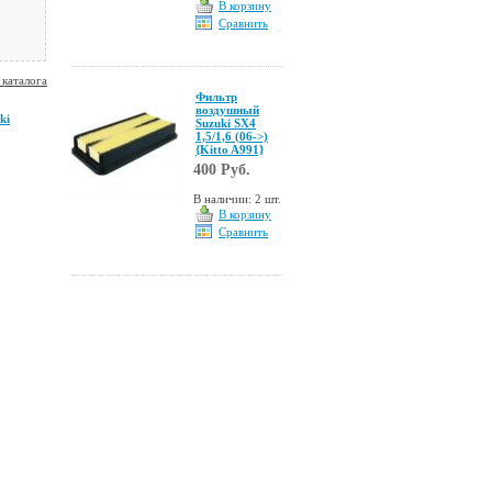
В корзину
Сравнить
 каталога
Фильтр
воздушный
ki
Suzuki SX4
1,5/1,6 (06->)
{Kitto A991}
400 Руб.
В наличии: 2 шт.
В корзину
Сравнить