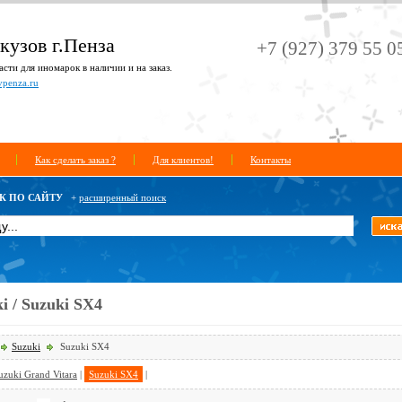
кузов г.Пенза
+7 (927) 379 55 0
сти для иномарок в наличии и на заказ.
vpenza.ru
Как сделать заказ ?
Для клиентов!
Контакты
К ПО САЙТУ
+
расширенный поиск
i / Suzuki SX4
Suzuki
Suzuki SX4
uzuki Grand Vitara
|
Suzuki SX4
|