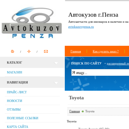
Автокузов г.Пенза
Автозапчасти для иномарок в наличии и на 
avtokuzovpenza.ru
Главная
Как сделать заказ ?
КАТАЛОГ
ПОИСК ПО САЙТУ
+
расширенный п
МАГАЗИН
НАВИГАЦИЯ
ПРАЙС-ЛИСТ
Toyota
НОВОСТИ
ОТЗЫВЫ
Главная
Toyota
ПОЛЕЗНЫЕ ССЫЛКИ
Toyota
КАРТА САЙТА
Toyota Avensis (97-00)