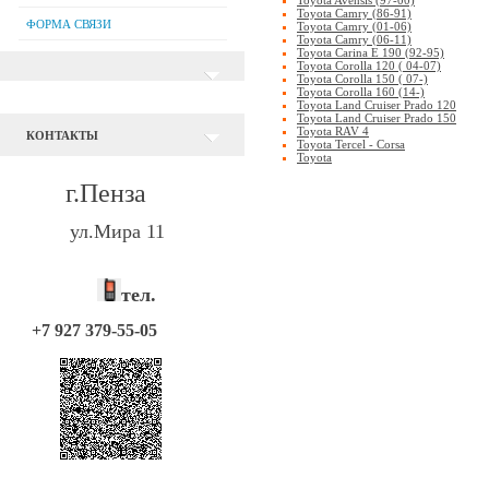
Toyota Camry (86-91)
ФОРМА СВЯЗИ
Toyota Camry (01-06)
Toyota Camry (06-11)
Toyota Carina E 190 (92-95)
Toyota Corolla 120 ( 04-07)
Toyota Corolla 150 ( 07-)
Toyota Corolla 160 (14-)
Toyota Land Cruiser Prado 120
Toyota Land Cruiser Prado 150
Toyota RAV 4
КОНТАКТЫ
Toyota Tercel - Corsa
Toyota
г.Пенза
ул.Мира 11
тел.
+7 927 379-55-05